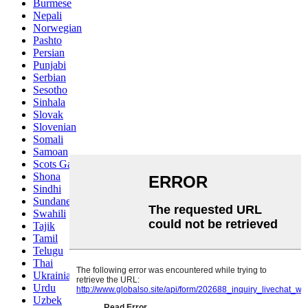
Burmese
Nepali
Norwegian
Pashto
Persian
Punjabi
Serbian
Sesotho
Sinhala
Slovak
Slovenian
Somali
Samoan
Scots Gaelic
Shona
Sindhi
Sundanese
Swahili
Tajik
Tamil
Telugu
Thai
Ukrainian
Urdu
Uzbek