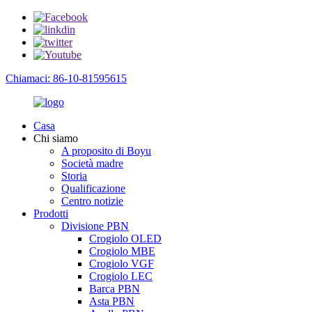
Chiamaci: 86-10-81595615
Casa
Chi siamo
A proposito di Boyu
Società madre
Storia
Qualificazione
Centro notizie
Prodotti
Divisione PBN
Crogiolo OLED
Crogiolo MBE
Crogiolo VGF
Crogiolo LEC
Barca PBN
Asta PBN