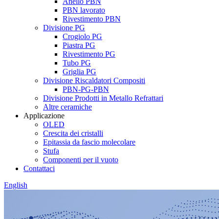
Anello PBN
PBN lavorato
Rivestimento PBN
Divisione PG
Crogiolo PG
Piastra PG
Rivestimento PG
Tubo PG
Griglia PG
Divisione Riscaldatori Compositi
PBN-PG-PBN
Divisione Prodotti in Metallo Refrattari
Altre ceramiche
Applicazione
OLED
Crescita dei cristalli
Epitassia da fascio molecolare
Stufa
Componenti per il vuoto
Contattaci
English